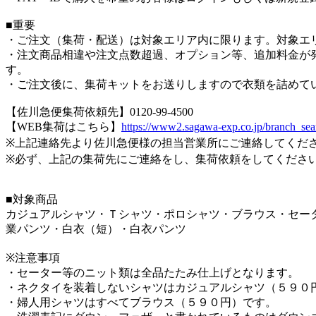
■重要
・ご注文（集荷・配送）は対象エリア内に限ります。対象エ
・注文商品相違や注文点数超過、オプション等、追加料金が発
す。
・ご注文後に、集荷キットをお送りしますので衣類を詰めて
【佐川急便集荷依頼先】0120-99-4500
【WEB集荷はこちら】
https://www2.sagawa-exp.co.jp/branch_sea
※上記連絡先より佐川急便様の担当営業所にご連絡してくだ
※必ず、上記の集荷先にご連絡をし、集荷依頼をしてくださ
■対象商品
カジュアルシャツ・Ｔシャツ・ポロシャツ・ブラウス・セー
業パンツ・白衣（短）・白衣パンツ
※注意事項
・セーター等のニット類は全品たたみ仕上げとなります。
・ネクタイを装着しないシャツはカジュアルシャツ（５９０
・婦人用シャツはすべてブラウス（５９０円）です。