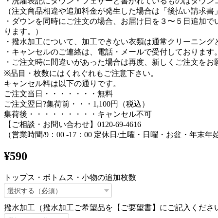
・洗濯表記にダウン・フェザーと書かれているものはダウン
（注文商品相違や追加料金が発生した場合は「後払い請求書」
・ダウンを同時にご注文の場合、お届け日を３〜５日追加で
ります。）
・撥水加工について、加工できない衣類は通常クリーニング
・キャンセルのご連絡は、電話・メールで受付しております
・ご注文時に間違いがあった場合は再度、新しくご注文をお
※品目・枚数にはくれぐれもご注意下さい。
キャンセル料は以下の通りです。
ご注文当日・・・・・・・無料
ご注文翌日?集荷前・・・1,100円（税込）
集荷後・・・・・・・・・キャンセル不可
【ご相談・お問い合わせ】0120-69-4616
（営業時間/9：00 -17：00 定休日/土曜・日曜・お盆・年末年
¥590
トップス・ボトムス・小物の追加枚数
撥水加工（撥水加工ご希望品を【ご要望書】にご記入くださ